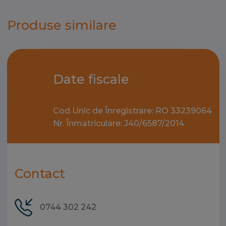
Produse similare
Date fiscale
Cod Unic de Înregistrare: RO 33239064
Nr. Înmatriculare: J40/6587/2014
Contact
0744 302 242