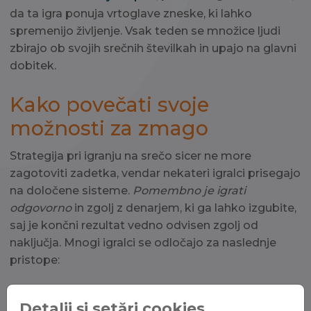
da ta igra ponuja vrtoglave zneske, ki lahko
spremenijo življenje. Vsak teden se množice ljudi
zbirajo ob svojih srečnih številkah in upajo na glavni
dobitek.
Kako povečati svoje
možnosti za zmago
Strategija pri igranju na srečo sicer ne more
zagotoviti zadetka, vendar nekateri igralci prisegajo
na določene sisteme.
Pomembno je igrati
odgovorno
in zgolj z denarjem, ki ga lahko izgubite,
saj je končni rezultat vedno odvisen zgolj od
naključja. Mnogi igralci se odločajo za naslednje
pristope:
Redno sodelovanje pri krogih.
Detalii și setări cookies