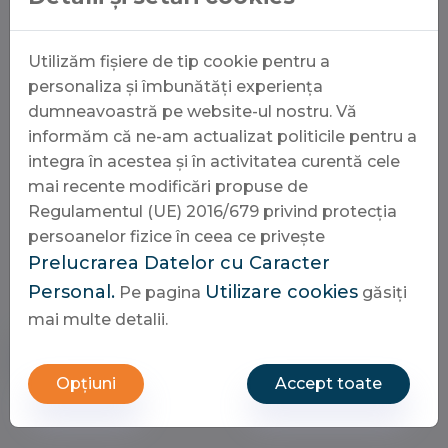
Izbira naključnih številk s pomočjo
generatorja.
Utilizăm fișiere de tip cookie pentru a
Povezovanje v skupinske stave s prijatelji.
personaliza și îmbunătăți experiența
dumneavoastră pe website-ul nostru. Vă
Slovenija je bila v preteklosti že večkrat prizorišče
informăm că ne-am actualizat politicile pentru a
velikih zmag, kar igro dela še bolj privlačno za
integra în acestea și în activitatea curentă cele
lokalne prebivalce. Ne glede na to, ali igrate preko
mai recente modificări propuse de
spleta ali pa obiščete najbližjo poslovalnico, je
Regulamentul (UE) 2016/679 privind protecția
ključno, da ostajate v okvirih zabave. Naj bo vaša
persoanelor fizice în ceea ce privește
izkušnja z igranjem vedno varna in prijetna, saj so
Prelucrarea Datelor cu Caracter
sanje o bogastvu lepše, če jih spremlja zmernost.
Personal.
Utilizare cookies
Pe pagina
găsiți
mai multe detalii.
Cere ofertă
Opțiuni
Accept toate