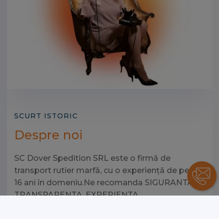
SCURT ISTORIC
Despre noi
SC Dover Spedition SRL este o firmă de
transport rutier marfă, cu o experiență de peste
16 ani în domeniu.Ne recomanda SIGURANTA,
TRANSPARENTA ,EXPERIENTA,
DEVOTAMENTUL, PROMTITUDINEA SI