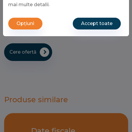
de se concentrer pleinement sur l’aspect
mai multe detalii.
stratégique de ses mises. Il est toujours
recommandé de jouer de manière responsable tout
en profitant des outils avancés mis à disposition
Opțiuni
Accept toate
par l’opérateur.
Cere ofertă
Produse similare
Date fiscale