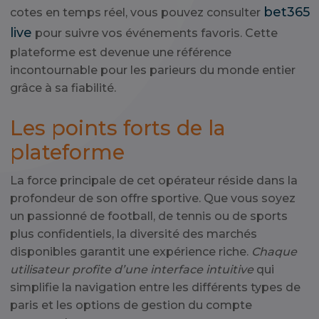
bet365
cotes en temps réel, vous pouvez consulter
live
pour suivre vos événements favoris. Cette
plateforme est devenue une référence
incontournable pour les parieurs du monde entier
grâce à sa fiabilité.
Les points forts de la
plateforme
La force principale de cet opérateur réside dans la
profondeur de son offre sportive. Que vous soyez
un passionné de football, de tennis ou de sports
plus confidentiels, la diversité des marchés
disponibles garantit une expérience riche.
Chaque
utilisateur profite d’une interface intuitive
qui
simplifie la navigation entre les différents types de
paris et les options de gestion du compte