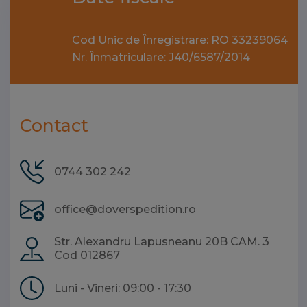
Cod Unic de Înregistrare: RO 33239064
Nr. Înmatriculare: J40/6587/2014
Contact
0744 302 242
office@doverspedition.ro
Str. Alexandru Lapusneanu 20B CAM. 3
Cod 012867
Luni - Vineri: 09:00 - 17:30