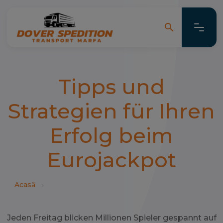
search
search
Tipps und
Strategien für Ihren
Erfolg beim
Eurojackpot
Acasă
Jeden Freitag blicken Millionen Spieler gespannt auf