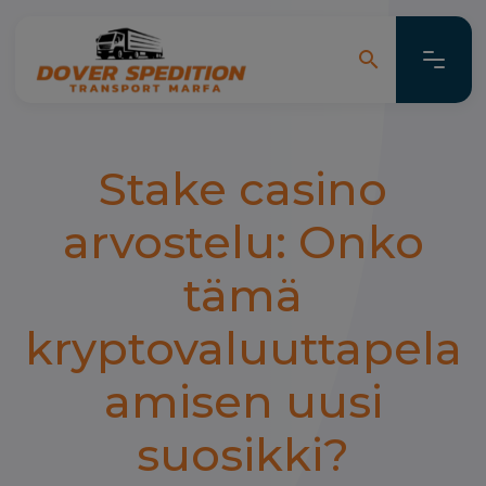
search
search
Stake casino
arvostelu: Onko
tämä
kryptovaluuttapela
amisen uusi
suosikki?