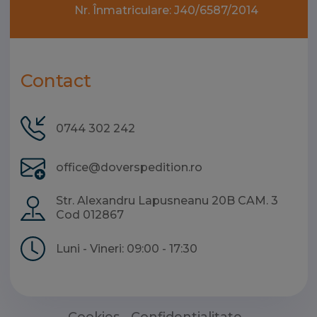
Nr. Înmatriculare: J40/6587/2014
Contact
0744 302 242
office@doverspedition.ro
Str. Alexandru Lapusneanu 20B CAM. 3
Cod 012867
Luni - Vineri: 09:00 - 17:30