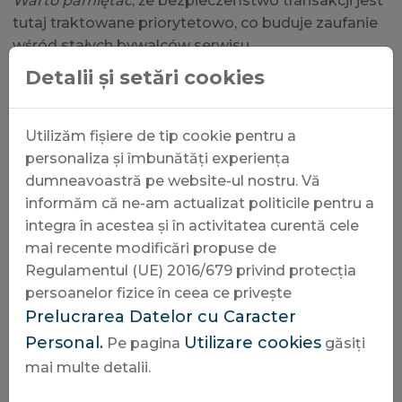
Warto pamiętać
, że bezpieczeństwo transakcji jest
tutaj traktowane priorytetowo, co buduje zaufanie
wśród stałych bywalców serwisu.
Detalii și setări cookies
Oprócz zakładów sportowych, 22bet oferuje
również szeroki wybór gier kasynowych, co sprawia,
Utilizăm fișiere de tip cookie pentru a
że każdy fan hazardu znajdzie coś interesującego
personaliza și îmbunătăți experiența
dla siebie. Do głównych atutów platformy należą:
dumneavoastră pe website-ul nostru. Vă
informăm că ne-am actualizat politicile pentru a
wysokie kursy na najpopularniejsze
integra în acestea și în activitatea curentă cele
wydarzenia sportowe
mai recente modificări propuse de
rozbudowana sekcja zakładów na żywo
Regulamentul (UE) 2016/679 privind protecția
atrakcyjne bonusy powitalne dla nowych
persoanelor fizice în ceea ce privește
graczy
Prelucrarea Datelor cu Caracter
Personal.
Utilizare cookies
Pe pagina
găsiți
Dzięki tym elementom serwis stanowi solidną
mai multe detalii.
alternatywę dla bardziej konserwatywnych
bukmacherów obecnych w branży od wielu lat.