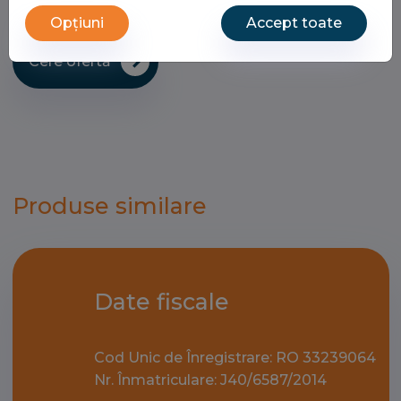
Opțiuni
Accept toate
Cere ofertă
Produse similare
Date fiscale
Cod Unic de Înregistrare: RO 33239064
Nr. Înmatriculare: J40/6587/2014