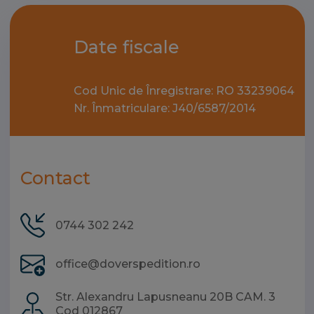
Date fiscale
Cod Unic de Înregistrare: RO 33239064
Nr. Înmatriculare: J40/6587/2014
Contact
0744 302 242
office@doverspedition.ro
Str. Alexandru Lapusneanu 20B CAM. 3
Cod 012867