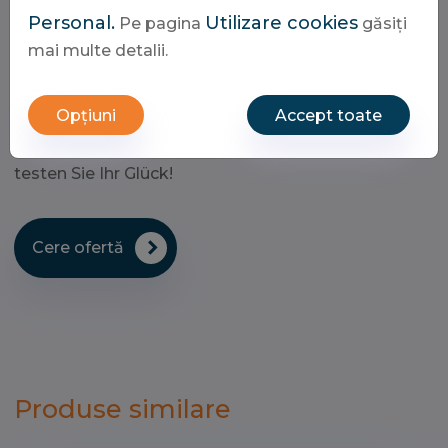
24/7 Kundensupport auf Deutsch
Personal.
Utilizare cookies
Pe pagina
găsiți
Für Einsteiger ist die intuitive Benutzeroberfläche
mai multe detalii.
ideal, während High Roller von hohen Einsatzlimits
profitieren. Quickwin Casino kombiniert
Opțiuni
Accept toate
Geschwindigkeit mit Qualität und bietet 2026 ein
unvergleichliches Spielerlebnis. Tauchen Sie ein und
testen Sie Ihr Glück!
Cere ofertă
Produse similare