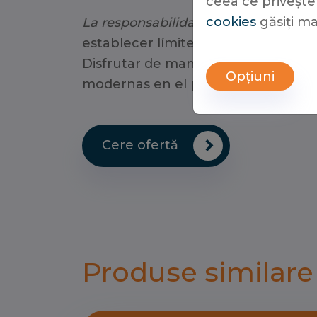
ceea ce priveșt
cookies
găsiți ma
La responsabilidad es un pilar fund
establecer límites personales para
Disfrutar de manera moderada es l
Opțiuni
modernas en el país.
Cere ofertă
Produse similare