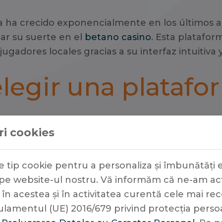
ea ha crecido exponencialmente en los últimos 
ar su suerte en el
betano casino
. Esta platafo
gadores locales gracias a su interfaz intuitiva 
elegir una platafo
ări cookies
or los usuarios es la seguridad jurídica y la tr
clientes disfrutan de beneficios claros que mejo
de tip cookie pentru a personaliza și îmbunătăți
 website-ul nostru. Vă informăm că ne-am actua
nte todo el día.
în acestea și în activitatea curentă cele mai re
uarios nuevos y recurrentes.
amentul (UE) 2016/679 privind protecția persoan
de tragamonedas y juegos de mesa.