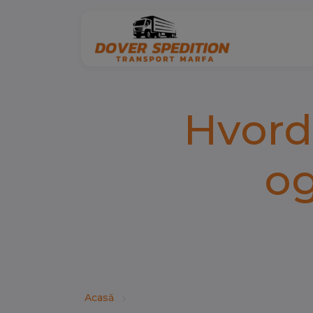
Hvord
og
Acasă