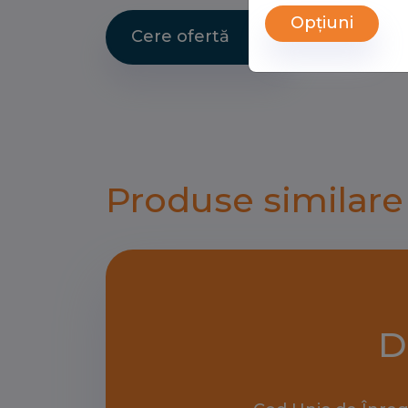
Opțiuni
Cere ofertă
Produse similare
D