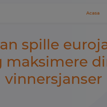
Acasa
an spille euroj
 maksimere d
vinnersjanser