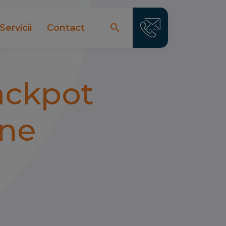
search
Servicii
Contact
search
ackpot
ine