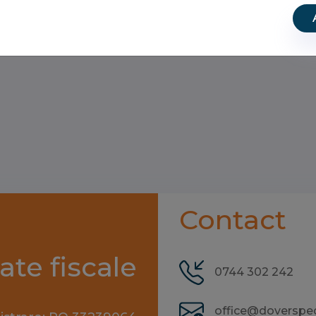
Contact
ate fiscale
0744 302 242
office@doversped