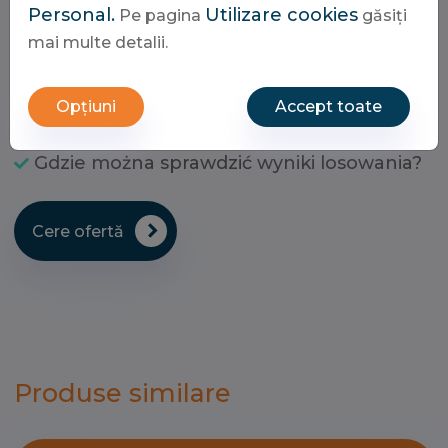
Często zadawane pytania
Personal.
Utilizare cookies
Pe pagina
găsiți
mai multe detalii.
Kiedy odbywają się losowania
Eurojackpot?
Jakie są minimalne wymagania wiekowe
Opțiuni
Accept toate
do gry?
Gdzie można sprawdzić wyniki losowania?
Cere ofertă
Produse similare