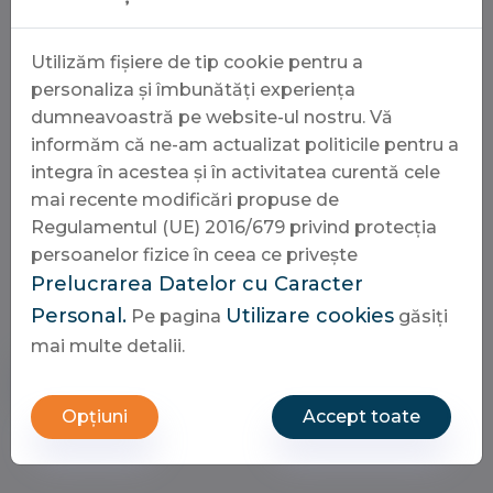
trasparenza operativa
è un pilastro fondamentale
che permette di giocare in totale serenità.
Utilizăm fișiere de tip cookie pentru a
Gestire il proprio account e monitorare le
personaliza și îmbunătăți experiența
transazioni risulta estremamente intuitivo grazie a
dumneavoastră pe website-ul nostru. Vă
strumenti di navigazione ben progettati. Chiunque
informăm că ne-am actualizat politicile pentru a
scelga di iscriversi troverà un supporto costante e
integra în acestea și în activitatea curentă cele
promozioni pensate per arricchire l’esperienza di
mai recente modificări propuse de
intrattenimento. La tecnologia moderna permette
Regulamentul (UE) 2016/679 privind protecția
a LeoVegas di mantenere standard qualitativi
persoanelor fizice în ceea ce privește
elevati in ogni circostanza.
Prelucrarea Datelor cu Caracter
Personal.
Utilizare cookies
Pe pagina
găsiți
mai multe detalii.
Cere ofertă
Opțiuni
Accept toate