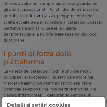
offrendo soluzioni sempre più all’avanguardia per
gli utenti appassionati. Per chi desidera massima
leovegas app
portabilità, la
rappresenta una
scelta eccellente per accedere al catalogo. Questa
piattaforma si distingue per la qualità
dell’interfaccia e la fluidità delle sessioni di gioco
quotidiane.
I punti di forza della
piattaforma
La varietà del catalogo giochi è uno dei motivi
principali del successo di questo operatore nel
mercato italiano. Gli utenti possono esplorare
un’ampia selezione che include titoli innovativi e
classici intramontabili, garantendo sempre un
ambiente protetto e regolamentato.
La
Detalii și setări cookies