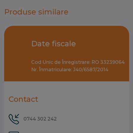
Produse similare
Date fiscale
Cod Unic de Înregistrare: RO 33239064
Nr. Înmatriculare: J40/6587/2014
Contact
0744 302 242