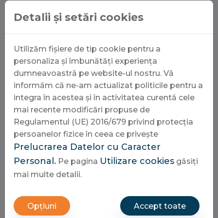
Mannschaftsform
Detalii și setări cookies
Verwaltung des persönlichen
Wettbudgets
Nutzung von Statistiken zur Vorbereitung
Utilizăm fișiere de tip cookie pentru a
personaliza și îmbunătăți experiența
Abschließend bleibt festzuhalten, dass
dumneavoastră pe website-ul nostru. Vă
verantwortungsbewusstes Spielen immer an erster
informăm că ne-am actualizat politicile pentru a
Stelle stehen sollte. Ein seriöser Anbieter wie Tipico
integra în acestea și în activitatea curentă cele
bietet hierbei hilfreiche Werkzeuge, um das eigene
mai recente modificări propuse de
Setzverhalten stets unter Kontrolle zu behalten.
Regulamentul (UE) 2016/679 privind protecția
Wer informiert bleibt und die Quoten genau
persoanelor fizice în ceea ce privește
vergleicht, kann das Beste aus seinen Wetten
Prelucrarea Datelor cu Caracter
herausholen und den Nervenkitzel beim Zuschauen
Personal.
Utilizare cookies
Pe pagina
găsiți
in vollen Zügen genießen.
mai multe detalii.
Cere ofertă
Opțiuni
Accept toate