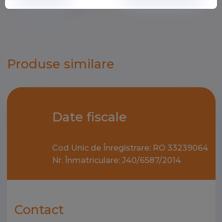
Produse similare
Date fiscale
Cod Unic de Înregistrare: RO 33239064
Nr. Înmatriculare: J40/6587/2014
Contact