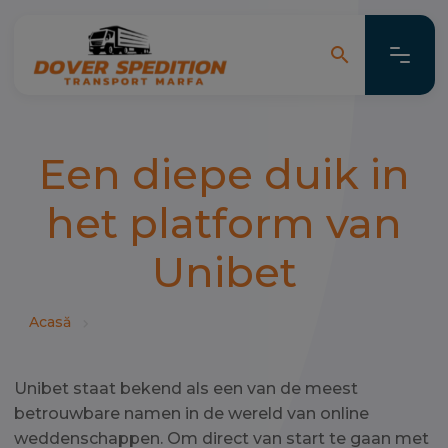
search
search
Een diepe duik in
het platform van
Unibet
Acasă
Unibet staat bekend als een van de meest
betrouwbare namen in de wereld van online
weddenschappen. Om direct van start te gaan met