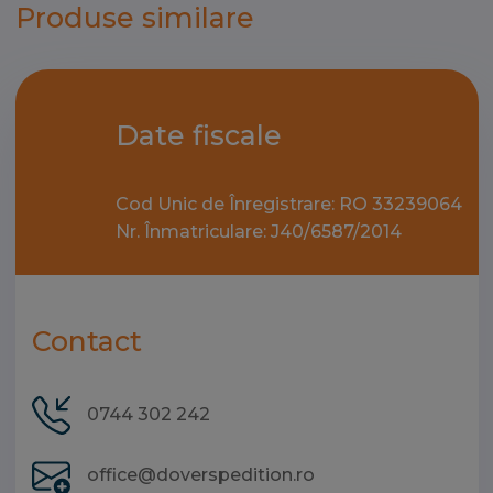
Produse similare
Date fiscale
Cod Unic de Înregistrare: RO 33239064
Nr. Înmatriculare: J40/6587/2014
Contact
0744 302 242
office@doverspedition.ro