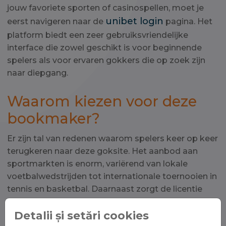
jouw favoriete sporten of casinospellen, moet je
unibet login
eerst navigeren naar de
pagina. Het
platform biedt een zeer gebruiksvriendelijke
interface die zowel geschikt is voor beginnende
spelers als voor ervaren gokkers die op zoek zijn
naar diepgang.
Waarom kiezen voor deze
bookmaker?
Er zijn tal van redenen waarom spelers keer op keer
terugkeren naar deze goksite. Het aanbod aan
sportmarkten is enorm, variërend van lokale
voetbalwedstrijden tot internationale toernooien in
tennis en basketbal. Daarnaast zorgt de licentie
voor een veilige spelomgeving waar eerlijkheid en
Detalii și setări cookies
verantwoord spelen altijd voorop staan bij elke