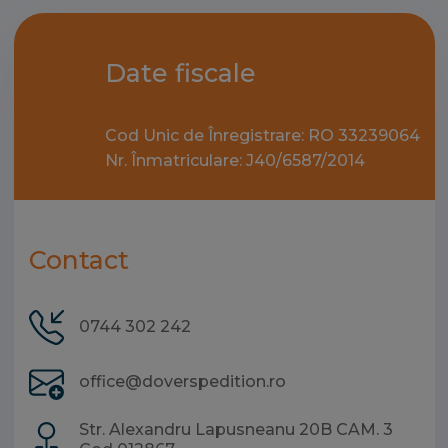
Date fiscale
Cod Unic de Înregistrare: RO 33239064
Nr. Înmatriculare: J40/6587/2014
Contact
0744 302 242
office@doverspedition.ro
Str. Alexandru Lapusneanu 20B CAM. 3