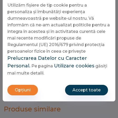
Tot slot is de klantenservice en de afhandeling van
Utilizăm fișiere de tip cookie pentru a
transacties een belangrijk punt van aandacht.
personaliza și îmbunătăți experiența
Veiligheid staat voorop
bij elke interactie die je
dumneavoastră pe website-ul nostru. Vă
aangaat op dit platform. Door gebruik te maken
informăm că ne-am actualizat politicile pentru a
van geavanceerde versleutelingstechnieken,
integra în acestea și în activitatea curentă cele
kunnen spelers zich volledig richten op het plezier
mai recente modificări propuse de
van het spel zonder zich zorgen te hoeven maken
Regulamentul (UE) 2016/679 privind protecția
over hun persoonlijke gegevens.
persoanelor fizice în ceea ce privește
Prelucrarea Datelor cu Caracter
Personal.
Utilizare cookies
Pe pagina
găsiți
Cere ofertă
mai multe detalii.
Opțiuni
Accept toate
Produse similare