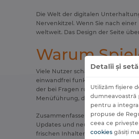
Die Welt der digitalen Unterhaltun
Nervenkitzel. Wenn Sie nach einer
weltweit. Das Design der Seite üb
Warum Spiele
Detalii și set
Viele Nutzer schätzen besonders di
einwandfrei funktionieren. Ein wei
Utilizăm fișiere 
der bei Fragen rund um die Uhr zu
dumneavoastră pe
Menüführung, die es auch Einsteige
pentru a integra 
propuse de Regul
Zusammenfassend lässt sich sagen,
ceea ce priveșt
Updates und neue Bonusaktionen wi
cookies
găsiți ma
frischen Inhalten versorgt werden.