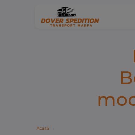
B
mod
Acasă