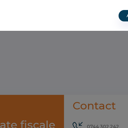
orbei.
Contact
ate fiscale
0744 302 242