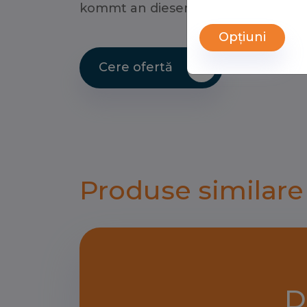
kommt an diesem Angebot kaum v
Opțiuni
Cere ofertă
Produse similare
D