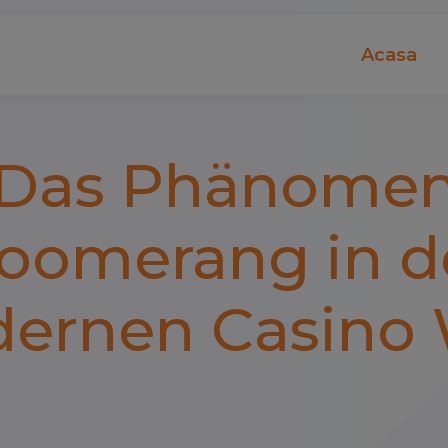
Acasa
Das Phänome
oomerang in d
ernen Casino 