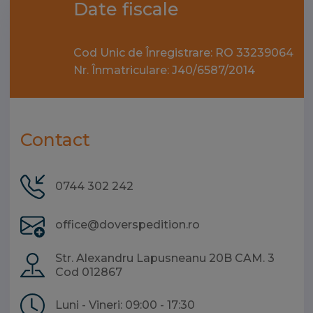
Date fiscale
Cod Unic de Înregistrare: RO 33239064
Nr. Înmatriculare: J40/6587/2014
Contact
0744 302 242
office@doverspedition.ro
Str. Alexandru Lapusneanu 20B CAM. 3
Cod 012867
Luni - Vineri: 09:00 - 17:30