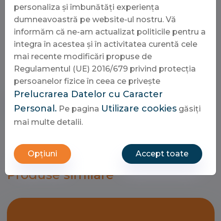
personaliza și îmbunătăți experiența
tamamlanabiliyor. Güvenlik protokolleri sayesinde
dumneavoastră pe website-ul nostru. Vă
kişisel verileriniz her zaman korunur ve ödemeleriniz
informăm că ne-am actualizat politicile pentru a
hızla gerçekleşir. Herhangi bir sorunuz olduğunda
integra în acestea și în activitatea curentă cele
ise destek ekibi günün her saati size yardımcı
mai recente modificări propuse de
olmaya hazır beklemektedir.
Regulamentul (UE) 2016/679 privind protecția
persoanelor fizice în ceea ce privește
Prelucrarea Datelor cu Caracter
Cere ofertă
Personal.
Utilizare cookies
Pe pagina
găsiți
mai multe detalii.
Opțiuni
Accept toate
Produse similare