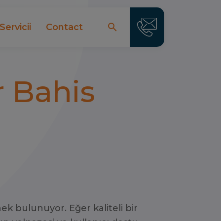
search
Servicii
Contact
search
r Bahis
ek bulunuyor. Eğer kaliteli bir