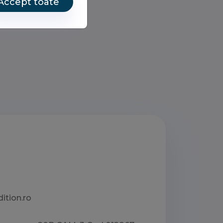
Accept toate
ition.ro