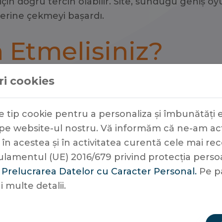
 için doğru tercih olabilir. Site, sunduğu geniş o
zerine çekmeyi başardı.
 Etmelisiniz?
an biri, sunduğu yüksek oranlar ve düzenli ola
ări cookies
çin hazırlanan özel içerikler, hem yeni başlayan
. Özellikle canlı bahis bölümündeki anlık günce
de tip cookie pentru a personaliza și îmbunătăți
or.
 website-ul nostru. Vă informăm că ne-am actua
în acestea și în activitatea curentă cele mai re
teği konularında da sistemli bir çalışma yürütül
amentul (UE) 2016/679 privind protecția persoan
ıca çözüme kavuşturuluyor. Güvenli ödeme yöntem
e
Prelucrarea Datelor cu Caracter Personal.
Pe p
 yapabilmenizi sağlıyor.
i multe detalii.