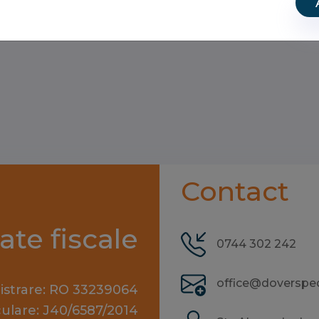
Contact
ate fiscale
0744 302 242
office@doversped
istrare: RO 33239064
culare: J40/6587/2014