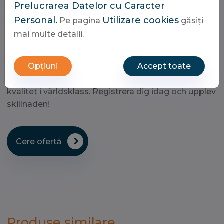
Framtiden för bet365 i
Prelucrarea Datelor cu Caracter
Sverige
Personal.
Utilizare cookies
Pe pagina
găsiți
mai multe detalii.
Med innovationer som VR-casino och utökad live-
streaming blickar bet365 mot 2026 med ännu fler
Opțiuni
Accept toate
funktioner. Oavsett om du är ute efter stora vinster
eller ren underhållning, levererar plattformen
kvalitet i världsklass. Registrera dig idag och upplev
skillnaden!
Cere ofertă
Produse similare