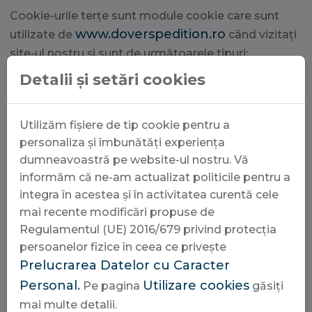
Cookie-urile terțe sunt module cookie care sunt
www.doverspedition.ro
utilizate de
când vizitați
site-ul nostru și sunt de următoarele tipuri:
Detalii și setări cookies
Cookie-urile de performanță (Google
Analytics): colectează informații anonime și
Utilizăm fișiere de tip cookie pentru a
centralizate despre comportamentul
personaliza și îmbunătăți experiența
dumneavoastră online (tipul de browser,
dumneavoastră pe website-ul nostru. Vă
adresa IP, sistemul de operare utilizat,
informăm că ne-am actualizat politicile pentru a
numele domeniului site-ului pe care l-ați
integra în acestea și în activitatea curentă cele
vizitat și momentul părăsirii site-ului, data și
mai recente modificări propuse de
Regulamentul (UE) 2016/679 privind protecția
ora la care ați vizitat un site web, etc.) în
persoanelor fizice în ceea ce privește
scopuri statistice și pentru generarea
Prelucrarea Datelor cu Caracter
profilurilor vizitatorilor.
Personal.
Utilizare cookies
Pe pagina
găsiți
Cookie-urile pe care la folosim noi nu
mai multe detalii.